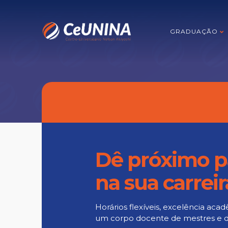
GRADUAÇÃO
Dê próximo p
na sua carreir
Horários flexíveis, excelência ac
um corpo docente de mestres e 