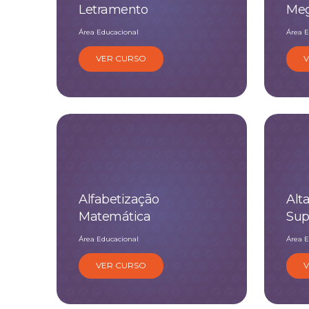
Letramento
Meg
Área Educacional
Área E
VER CURSO
Alfabetização
Alt
Matemática
Sup
Área Educacional
Área E
VER CURSO