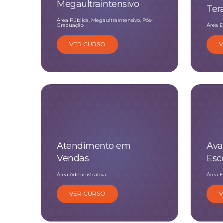
Megaultraintensivo
Ter
Área Pública, Megaultraintensivo, Pós-
Graduação
Área E
VER CURSO
Atendimento em
Ava
Vendas
Esc
Área Administrativa
Área E
VER CURSO