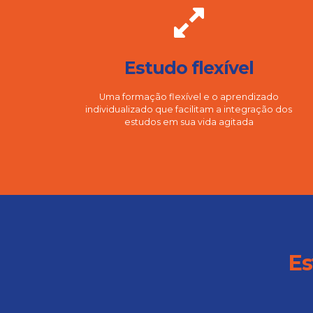
Estudo flexível
Uma formação flexível e o aprendizado
individualizado que facilitam a integração dos
estudos em sua vida agitada
Es