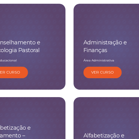
nselhamento e
Administração e
cologia Pastoral
Finanças
ducacional
Área Administrativa
VER CURSO
VER CURSO
abetização e
ramento –
Alfabetização e