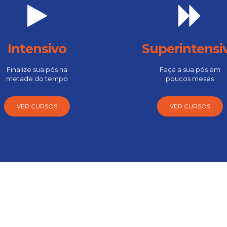
Intensivo
Superintensi
Finalize sua pós na
Faça a sua pós em
metade do tempo
poucos meses
VER CURSOS
VER CURSOS