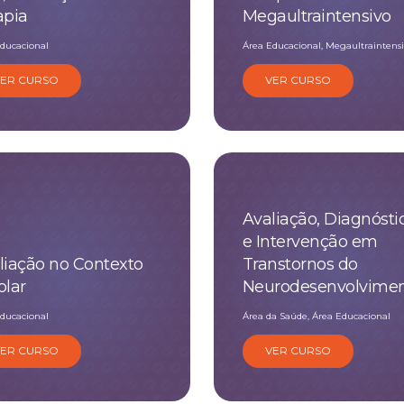
apia
Megaultraintensivo
ducacional
Área Educacional, Megaultraintensi
VER CURSO
VER CURSO
Avaliação, Diagnósti
e Intervenção em
liação no Contexto
Transtornos do
olar
Neurodesenvolvime
ducacional
Área da Saúde, Área Educacional
VER CURSO
VER CURSO