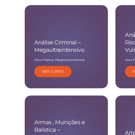
Aná
Análise Criminal –
Ris
Megaultraintensivo
Vul
Área Pública, Megaultraintensivo
Área P
VER CURSO
Armas , Munições e
Balística –
Art