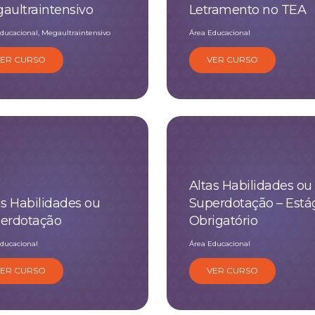
aultraintensivo
Letramento no TEA
ducacional, Megaultraintensivo
Área Educacional
VER CURSO
VER CURSO
Altas Habilidades ou
as Habilidades ou
Superdotação – Está
erdotação
Obrigatório
ducacional
Área Educacional
VER CURSO
VER CURSO