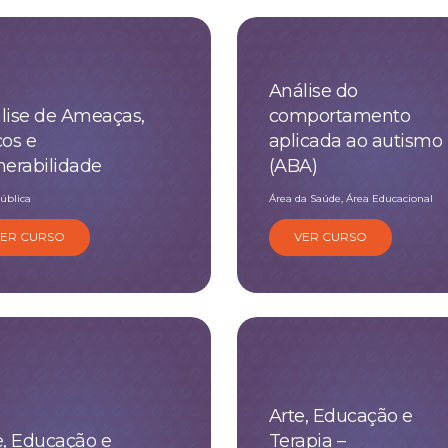
Análise do
lise de Ameaças,
comportamento
cos e
aplicada ao autismo
nerabilidade
(ABA)
ública
Área da Saúde, Área Educacional
VER CURSO
VER CURSO
Arte, Educação e
e, Educação e
Terapia –