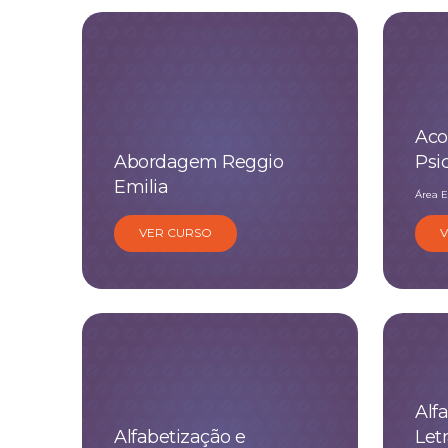
Aco
Abordagem Reggio
Psi
Emilia
Área E
VER CURSO
Alf
Alfabetização e
Let