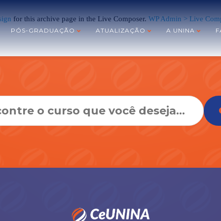
sign
for this archive page in the Live Composer.
WP Admin > Live Comp
PÓS-GRADUAÇÃO
ATUALIZAÇÃO
A UNINA
F