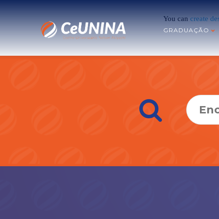
You can
create de
GRADUAÇÃO