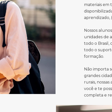
materiais em 
disponibiliza
aprendizado, (
Nossos aluno
unidades de a
todo o Brasil,
todo o suport
formação.
Não importa s
grandes cidad
rurais, nossas
você e te pos
completa e r