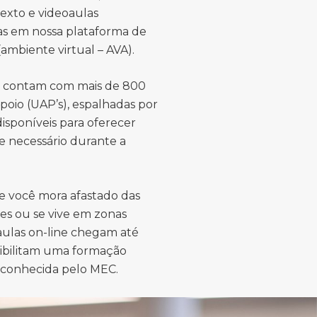
texto e videoaulas
das em nossa plataforma de
ambiente virtual – AVA).
s contam com mais de 800
poio (UAP’s), espalhadas por
 disponíveis para oferecer
e necessário durante a
e você mora afastado das
es ou se vive em zonas
 aulas on-line chegam até
sibilitam uma formação
econhecida pelo MEC.