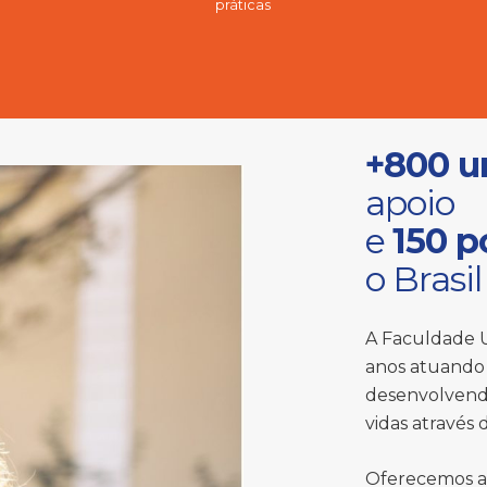
práticas
+800 u
apoio
e
150 p
o Brasil
A Faculdade U
anos atuando 
desenvolvend
vidas através
Oferecemos a