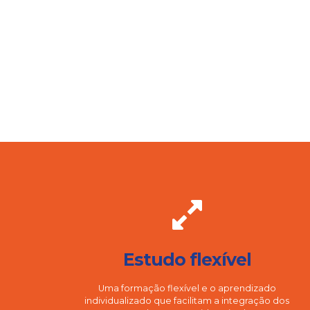
Estudo flexível
Uma formação flexível e o aprendizado
individualizado que facilitam a integração dos