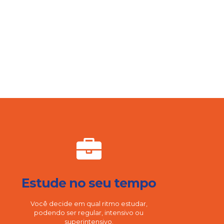
Estude no seu tempo
Você decide em qual ritmo estudar,
podendo ser regular, intensivo ou
superintensivo.