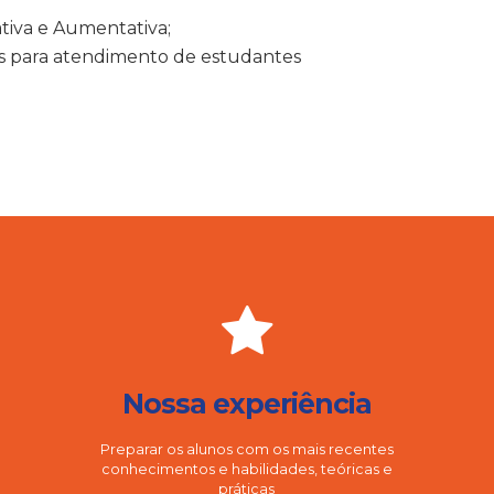
ativa e Aumentativa;
is para atendimento de estudantes
Nossa experiência
Preparar os alunos com os mais recentes
conhecimentos e habilidades, teóricas e
práticas