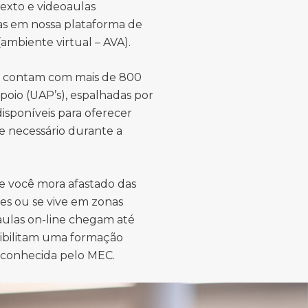
texto e videoaulas
das em nossa plataforma de
ambiente virtual – AVA).
s contam com mais de 800
poio (UAP’s), espalhadas por
 disponíveis para oferecer
e necessário durante a
e você mora afastado das
es ou se vive em zonas
 aulas on-line chegam até
sibilitam uma formação
econhecida pelo MEC.