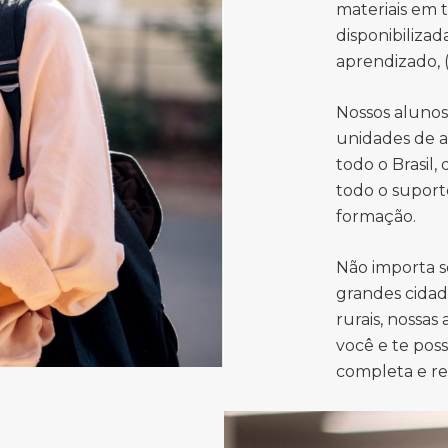
materiais em 
disponibiliza
aprendizado, (
Nossos aluno
unidades de a
todo o Brasil,
todo o suport
formação.
Não importa s
grandes cidad
rurais, nossas
você e te pos
completa e r