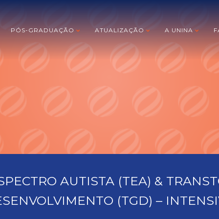
PÓS-GRADUAÇÃO
ATUALIZAÇÃO
A UNINA
F
PECTRO AUTISTA (TEA) & TRANS
SENVOLVIMENTO (TGD) – INTENS