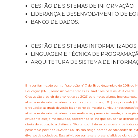
GESTÃO DE SISTEMAS DE INFORMAÇÃO;
LIDERANÇA E DESENVOLVIMENTO DE EQU
BANCO DE DADOS.
GESTÃO DE SISTEMAS INFORMATIZADOS;
LINGUAGEM E TÉCNICA DE PROGRAMAÇÃ
ARQUITETURA DE SISTEMA DE INFORMA
Em conformidade com a Resolução nº 7, de 18 de dezembro de 2018 do Mi
Educação (CNE), serão implementadas as Diretrizes para as Políticas de E
Graduação a partir do ano letivo de 2023 para novos alunos ingressantes. S
atividades de extensão devem compor, no mínimo, 10% (dez por cento) do t
graduação, as quais deverão fazer parte da matriz curricular dos cursos”; e
atividades de extensão devem ser realizadas, presencialmente, em região
estudante esteja matriculado, observando-se, no que couber, as demais 
oferta de educação a distância. ”Portanto, há de se considerar que todos
passarão a partir de 2023 ter 10% da sua carga horária de atividades de
diversos da sociedade. Essa atividade soma-se a presencialidade obrigatór