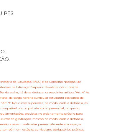
IPES;
O;
ÇÃO.
nistério da Educação (MEC) e do Conselho Nacional de
xtensão da Educação Superior Brasileira nos cursos de
endo assim, há de se destacar os seguintes artigos:“Art. 4º As
otal da carga horária curricular estudantil dos cursos de
 “Art. 9º Nos cursos superiores, na modalidade a distância, as
 compatível com o polo de apoio presencial, no qual o
regulamentações, previstas no ordenamento próprio para
 os cursos de graduação, mesmo na modalidade a distância,
 extensão a serem realizadas presencialmente em espaços
ia também em estágios curriculares obrigatórios, práticas,