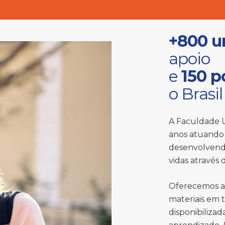
+800 u
apoio
e
150 p
o Brasil
A Faculdade U
anos atuando 
desenvolvend
vidas através
Oferecemos a
materiais em 
disponibiliza