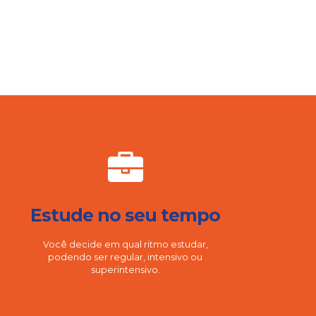
Estude no seu tempo
Você decide em qual ritmo estudar,
podendo ser regular, intensivo ou
superintensivo.