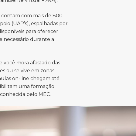
ambiente virtual – AVA).
s contam com mais de 800
poio (UAP’s), espalhadas por
 disponíveis para oferecer
e necessário durante a
e você mora afastado das
es ou se vive em zonas
 aulas on-line chegam até
sibilitam uma formação
econhecida pelo MEC.