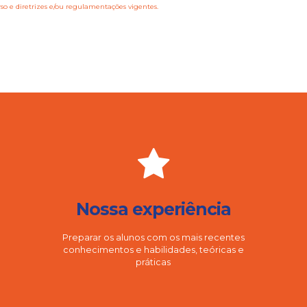
rso e diretrizes e/ou regulamentações vigentes.
Nossa experiência
Preparar os alunos com os mais recentes
conhecimentos e habilidades, teóricas e
práticas