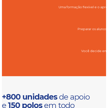
Uma formação flexível e o apre
Preparar os alunos
Você decide em q
+800 unidades
de apoio
e
150 polos
em todo