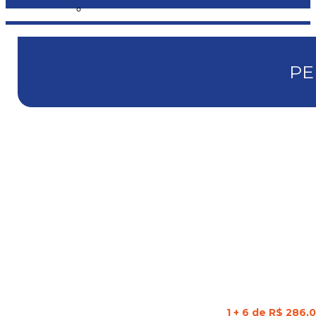
PE
1 + 6 de R$ 286,