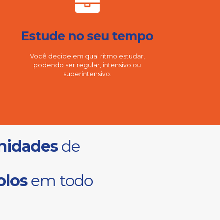
Estude no seu tempo
Você decide em qual ritmo estudar,
podendo ser regular, intensivo ou
superintensivo.
nidades
de
olos
em todo