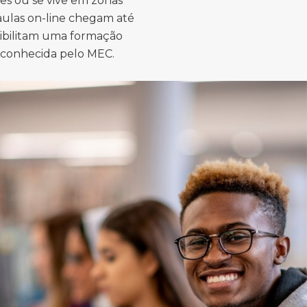
es ou se vive em zonas
 aulas on-line chegam até
sibilitam uma formação
econhecida pelo MEC.