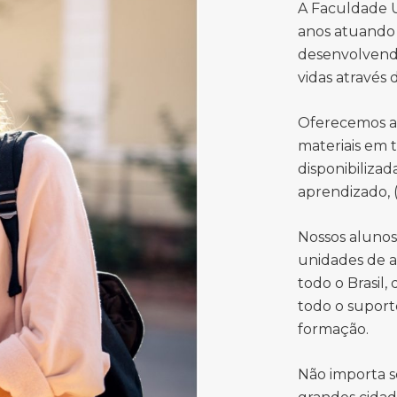
A Faculdade U
anos atuando 
desenvolvend
vidas através
Oferecemos a
materiais em 
disponibiliza
aprendizado, (
Nossos aluno
unidades de a
todo o Brasil,
todo o suport
formação.
Não importa s