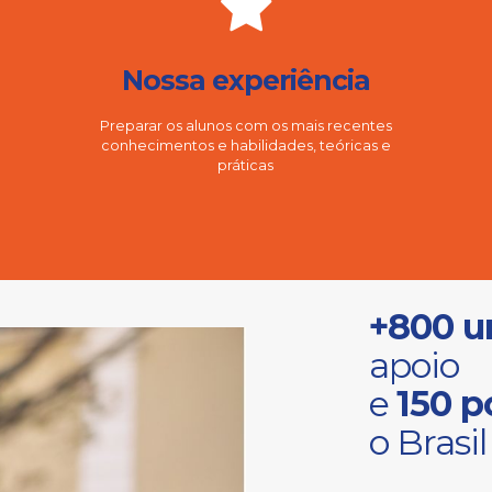
Nossa experiência
Preparar os alunos com os mais recentes
conhecimentos e habilidades, teóricas e
práticas
+800 u
apoio
e
150 p
o Brasil