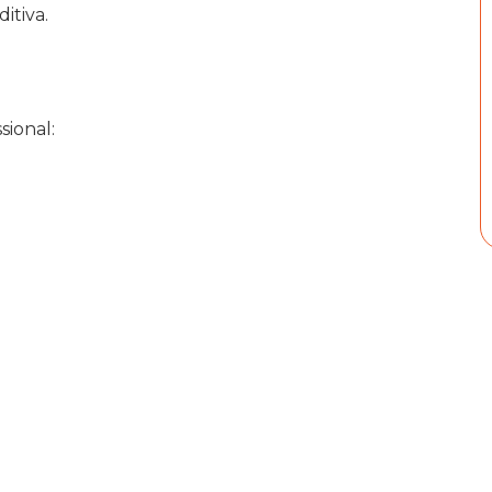
itiva.
sional: