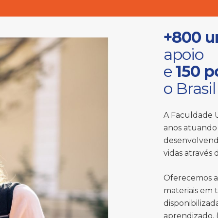
+800 u
apoio
e
150 p
o Brasil
A Faculdade U
anos atuando 
desenvolvend
vidas através
Oferecemos a
materiais em 
disponibiliza
aprendizado, (