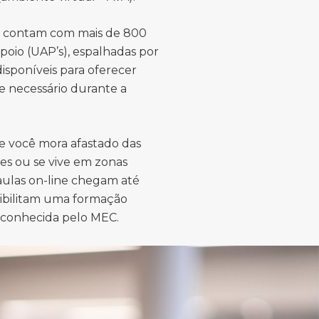
s contam com mais de 800
poio (UAP’s), espalhadas por
 disponíveis para oferecer
e necessário durante a
e você mora afastado das
es ou se vive em zonas
 aulas on-line chegam até
sibilitam uma formação
econhecida pelo MEC.