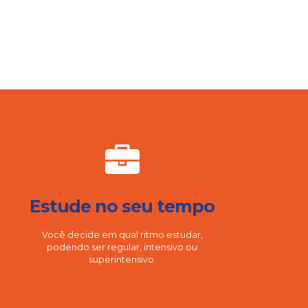
Estude no seu tempo
Você decide em qual ritmo estudar,
podendo ser regular, intensivo ou
superintensivo.