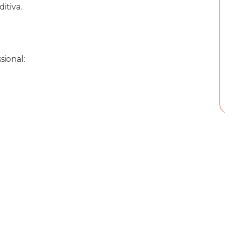
itiva.
sional: