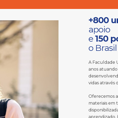
+800 u
apoio
e
150 p
o Brasil
A Faculdade U
anos atuando 
desenvolvend
vidas através
Oferecemos a
materiais em 
disponibiliza
aprendizado, (