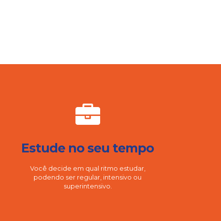
Estude no seu tempo
Você decide em qual ritmo estudar,
podendo ser regular, intensivo ou
superintensivo.