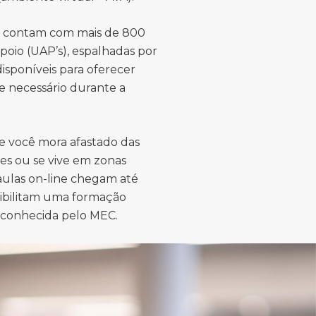
s contam com mais de 800
poio (UAP’s), espalhadas por
 disponíveis para oferecer
e necessário durante a
e você mora afastado das
es ou se vive em zonas
 aulas on-line chegam até
sibilitam uma formação
econhecida pelo MEC.