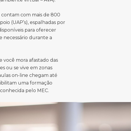
s contam com mais de 800
poio (UAP’s), espalhadas por
 disponíveis para oferecer
e necessário durante a
e você mora afastado das
es ou se vive em zonas
 aulas on-line chegam até
sibilitam uma formação
econhecida pelo MEC.