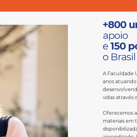
+800 u
apoio
e
150 p
o Brasil
A Faculdade U
anos atuando 
desenvolvend
vidas através
Oferecemos a
materiais em 
disponibiliza
aprendizado, (