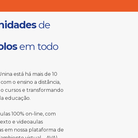
nidades
de
olos
em todo
nina está há mais de 10
com o ensino a distância,
o cursos e transformando
 da educação.
ulas 100% on-line, com
texto e videoaulas
das em nossa plataforma de
ambiente virtual – AVA).