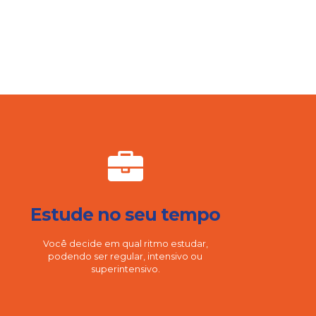
Estude no seu tempo
Você decide em qual ritmo estudar,
podendo ser regular, intensivo ou
superintensivo.