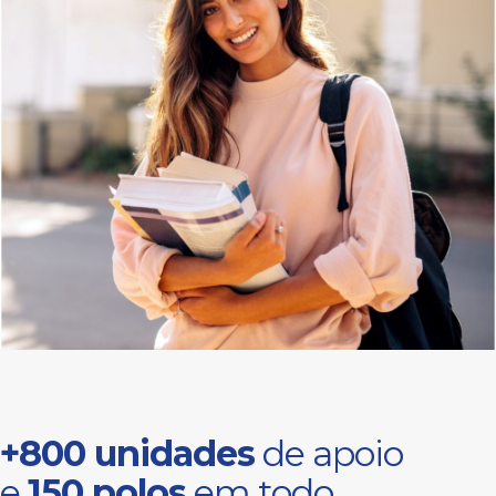
+800 unidades
de apoio
e
150 polos
em todo