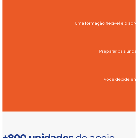
Uma formação flexível e o apre
Preparar os alunos
Você decide em q
+800 unidades
de apoio