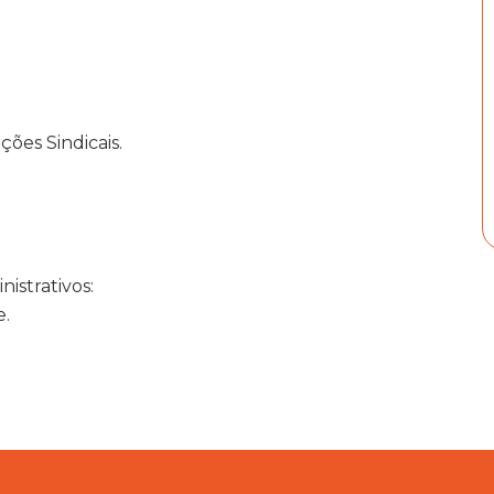
ções Sindicais.
istrativos:
e.