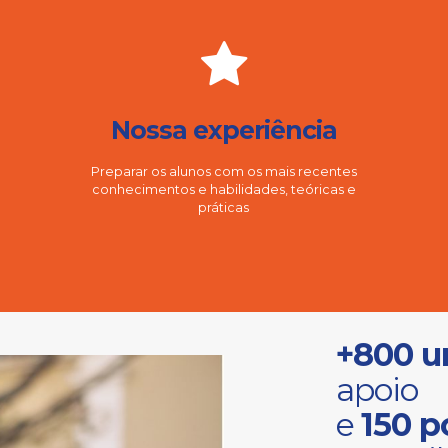
Nossa experiência
Preparar os alunos com os mais recentes
conhecimentos e habilidades, teóricas e
práticas
+800 u
apoio
e
150 p