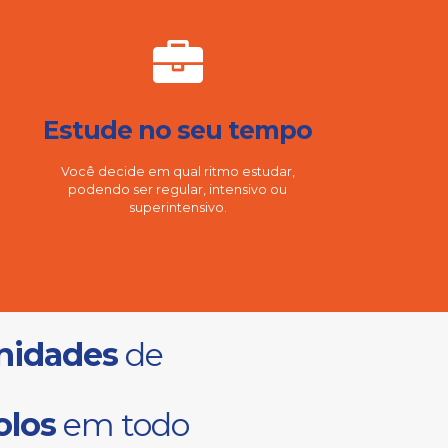
Estude no seu tempo
Você decide em qual ritmo estudar,
podendo ser regular, intensivo ou
superintensivo.
nidades
de
olos
em todo