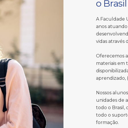
o Brasil
A Faculdade U
anos atuando 
desenvolvend
vidas através
Oferecemos a
materiais em 
disponibiliza
aprendizado, (
Nossos aluno
unidades de a
todo o Brasil,
todo o suport
formação.