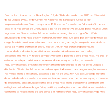
Em conformidade com a Resolução nº 7, de 18 de dezembro de 2018 do Ministério
da Educação (MEC) e do Conselho Nacional de Educação (CNE), serão
implementadas as Diretrizes para as Políticas de Extensão da Educação Superior
Brasileira nos cursos de Graduação a partir do ano letivo de 2023 para novos alunos
ingressantes. Sendo assim, há de se destacar os seguintes artigos:“Art. 4º As
atividades de extensão devem compor, no mínimo, 10% (dez por cento) do total da
carga horária curricular estudantil dos cursos de graduação, as quais deverão fazer
parte da matriz curricular dos cursos”; e “Art. 9º Nos cursos superiores, na
modalidade a distância, as atividades de extensão devem ser realizadas,
presencialmente, em região compatível com o polo de apoio presencial, no qual o
estudante esteja matriculado, observando-se, no que couber, as demais
regulamentações, previstas no ordenamento próprio para oferta de educação a
distância. ”Portanto, há de se considerar que todos os cursos de graduação, mesmo
na modalidade a distância, passarão a partir de 2023 ter 10% da sua carga horária
de atividades de extensão a serem realizadas presencialmente em espaços diversos
da sociedade. Essa atividade soma-se a presencialidade obrigatória também em
estágios curriculares obrigatórios, práticas, avaliações e outras atividades previstas
conforme a necessidade do seu curso e diretrizes e/ou regulamentações vigentes.