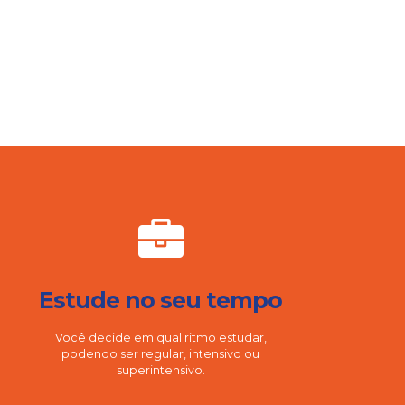
Estude no seu tempo
Você decide em qual ritmo estudar,
podendo ser regular, intensivo ou
superintensivo.