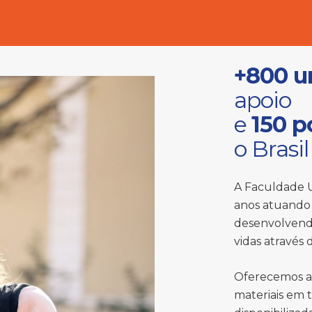
+800 u
apoio
e
150 p
o Brasil
A Faculdade U
anos atuando 
desenvolvend
vidas através
Oferecemos a
materiais em 