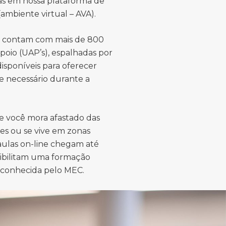
das em nossa plataforma de
ambiente virtual – AVA).
s contam com mais de 800
poio (UAP’s), espalhadas por
 disponíveis para oferecer
e necessário durante a
e você mora afastado das
es ou se vive em zonas
 aulas on-line chegam até
sibilitam uma formação
econhecida pelo MEC.