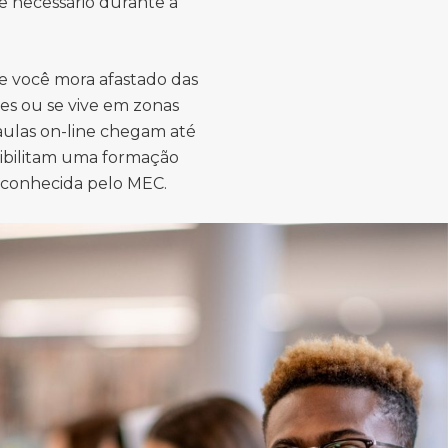
e necessário durante a
e você mora afastado das
es ou se vive em zonas
 aulas on-line chegam até
sibilitam uma formação
econhecida pelo MEC.