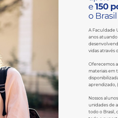
e
150 p
o Brasil
A Faculdade U
anos atuando 
desenvolvend
vidas através
Oferecemos a
materiais em 
disponibiliza
aprendizado, (
Nossos aluno
unidades de a
todo o Brasil,