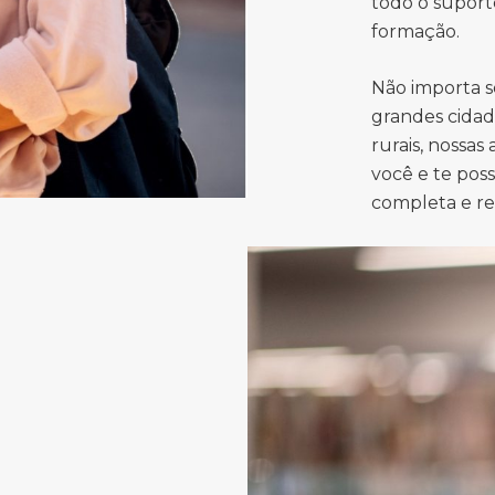
todo o suport
formação.
Não importa s
grandes cidad
rurais, nossas
você e te pos
completa e r