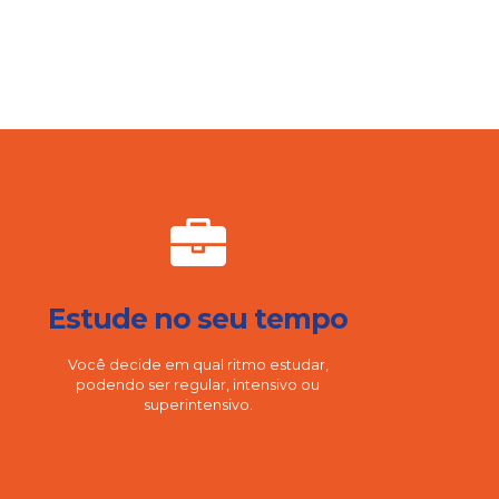
Estude no seu tempo
Você decide em qual ritmo estudar,
podendo ser regular, intensivo ou
superintensivo.