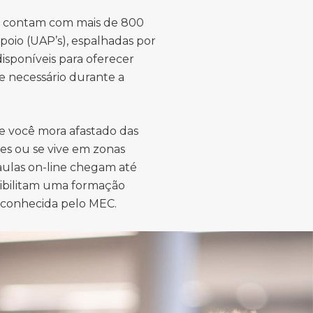
s contam com mais de 800
poio (UAP’s), espalhadas por
 disponíveis para oferecer
e necessário durante a
e você mora afastado das
es ou se vive em zonas
 aulas on-line chegam até
sibilitam uma formação
econhecida pelo MEC.