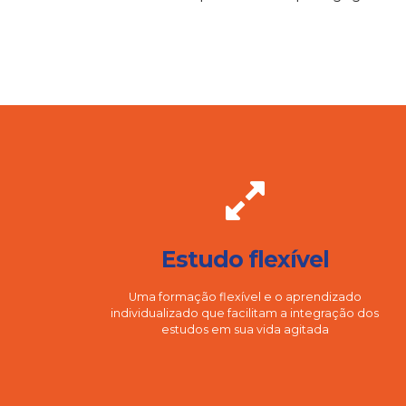
Estudo flexível
Uma formação flexível e o aprendizado
individualizado que facilitam a integração dos
estudos em sua vida agitada