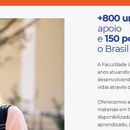
+800 u
apoio
e
150 p
o Brasil
A Faculdade U
anos atuando 
desenvolvend
vidas através
Oferecemos a
materiais em 
disponibiliza
aprendizado, (