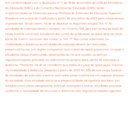
Em conformidade com a Resolução nº 7, de 18 de dezembro de 2018 do Ministério
da Educação (MEC) e do Conselho Nacional de Educação (CNE), serão
implementadas as Diretrizes para as Políticas de Extensão da Educação Superior
Brasileira nos cursos de Graduação a partir do ano letivo de 2023 para novos alunos
ingressantes. Sendo assim, há de se destacar os seguintes artigos:“Art. 4º As
atividades de extensão devem compor, no mínimo, 10% (dez por cento) do total da
carga horária curricular estudantil dos cursos de graduação, as quais deverão fazer
parte da matriz curricular dos cursos”; e “Art. 9º Nos cursos superiores, na
modalidade a distância, as atividades de extensão devem ser realizadas,
presencialmente, em região compatível com o polo de apoio presencial, no qual o
estudante esteja matriculado, observando-se, no que couber, as demais
regulamentações, previstas no ordenamento próprio para oferta de educação a
distância. ”Portanto, há de se considerar que todos os cursos de graduação, mesmo
na modalidade a distância, passarão a partir de 2023 ter 10% da sua carga horária
de atividades de extensão a serem realizadas presencialmente em espaços diversos
da sociedade. Essa atividade soma-se a presencialidade obrigatória também em
estágios curriculares obrigatórios, práticas, avaliações e outras atividades previstas
conforme a necessidade do seu curso e diretrizes e/ou regulamentações vigentes.