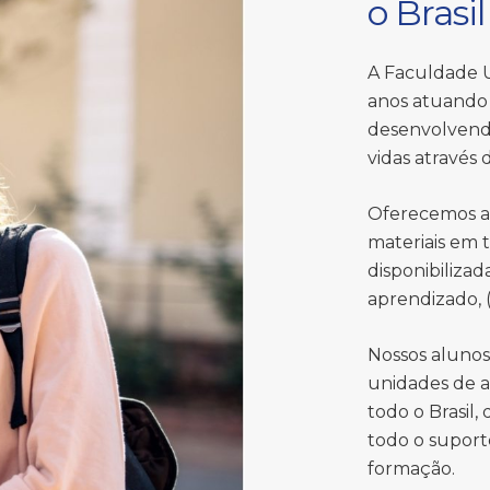
o Brasil
A Faculdade U
anos atuando 
desenvolvend
vidas através
Oferecemos a
materiais em 
disponibiliza
aprendizado, (
Nossos aluno
unidades de a
todo o Brasil,
todo o suport
formação.