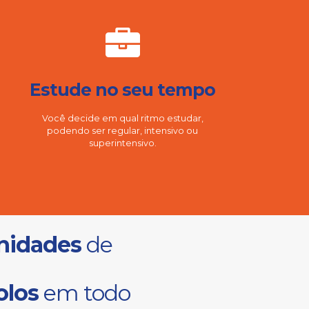
Estude no seu tempo
Você decide em qual ritmo estudar,
podendo ser regular, intensivo ou
superintensivo.
nidades
de
olos
em todo