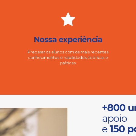
Nossa experiência
Preparar os alunos com os mais recentes
conhecimentos e habilidades, teóricas e
práticas
+800 u
apoio
e
150 p