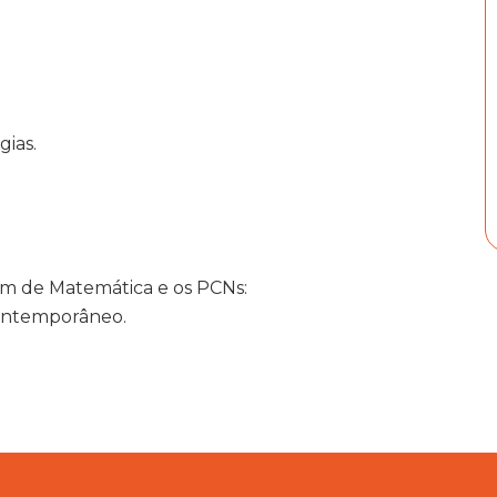
ias.
em de Matemática e os PCNs:
ontemporâneo.