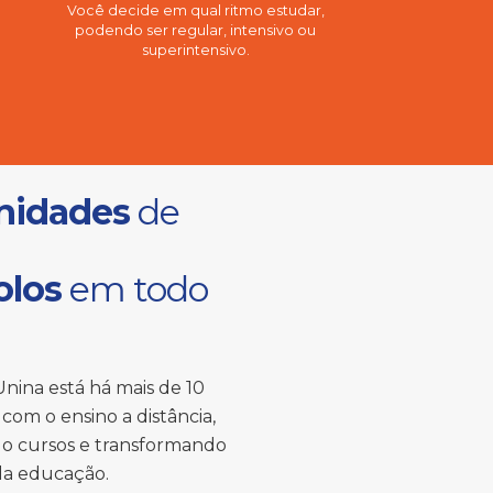
Você decide em qual ritmo estudar,
podendo ser regular, intensivo ou
superintensivo.
nidades
de
olos
em todo
nina está há mais de 10
com o ensino a distância,
o cursos e transformando
 da educação.