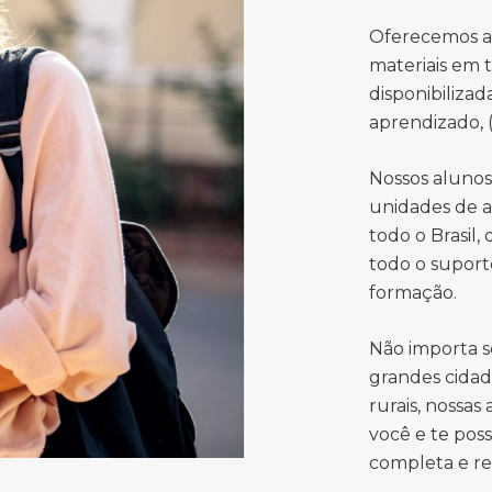
Oferecemos a
materiais em 
disponibiliza
aprendizado, (
Nossos aluno
unidades de a
todo o Brasil,
todo o suport
formação.
Não importa s
grandes cidad
rurais, nossas
você e te pos
completa e r