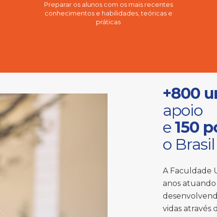
Preparar os alunos com os mais recentes
conhecimentos e habilidades, teóricas e
práticas
+800 u
apoio
e
150 p
o Brasil
A Faculdade U
anos atuando 
desenvolvend
vidas através