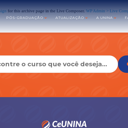
sign
for this archive page in the Live Composer.
WP Admin > Live Comp
PÓS-GRADUAÇÃO
ATUALIZAÇÃO
A UNINA
F