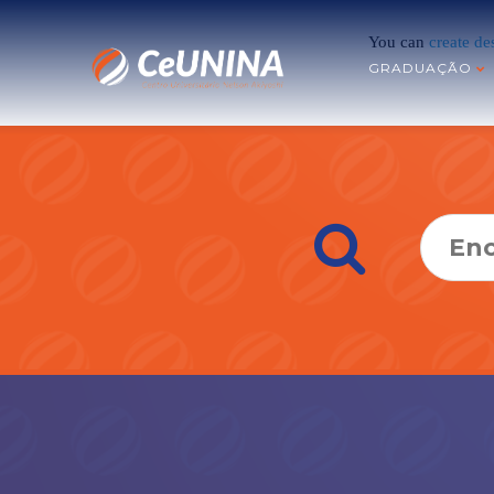
You can
create de
GRADUAÇÃO