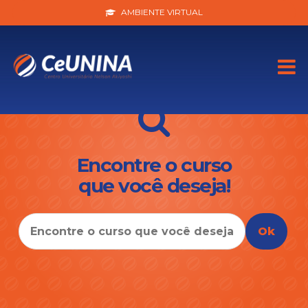
AMBIENTE VIRTUAL
You can
create design
for this archive page in the Live Composer.
WP
Admin > Live Composer > Templates.
Encontre o curso
que você deseja!
Ok